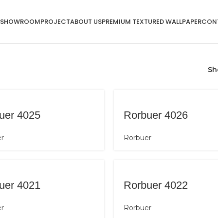
SHOWROOM
PROJECT
ABOUT US
PREMIUM TEXTURED WALLPAPER
CON
S
uer 4025
Rorbuer 4026
r
Rorbuer
uer 4021
Rorbuer 4022
r
Rorbuer