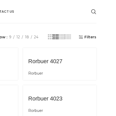
TACT US
how
9
12
18
24
Filters
Rorbuer 4027
Rorbuer
Rorbuer 4023
Rorbuer